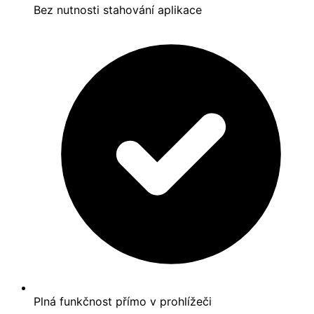
Plná funkčnost přímo v prohlížeči