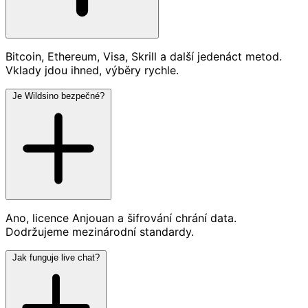
Bitcoin, Ethereum, Visa, Skrill a další jedenáct metod.
Vklady jdou ihned, výběry rychle.
Je Wildsino bezpečné?
Ano, licence Anjouan a šifrování chrání data.
Dodržujeme mezinárodní standardy.
Jak funguje live chat?