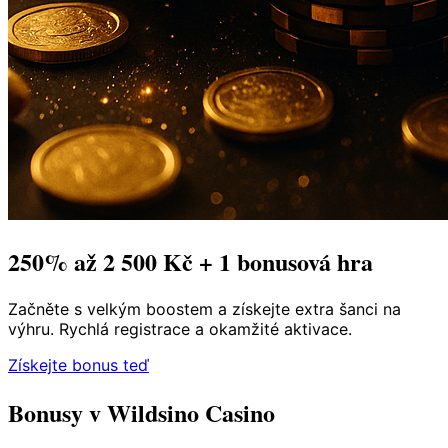
250% až 2 500 Kč + 1 bonusová hra
Začněte s velkým boostem a získejte extra šanci na
výhru. Rychlá registrace a okamžité aktivace.
Získejte bonus teď
Bonusy v Wildsino Casino
250% up to 2 500 Kč + 1 bonus game