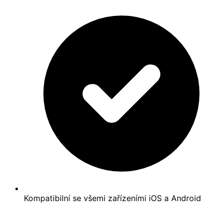
Kompatibilní se všemi zařízeními iOS a Android