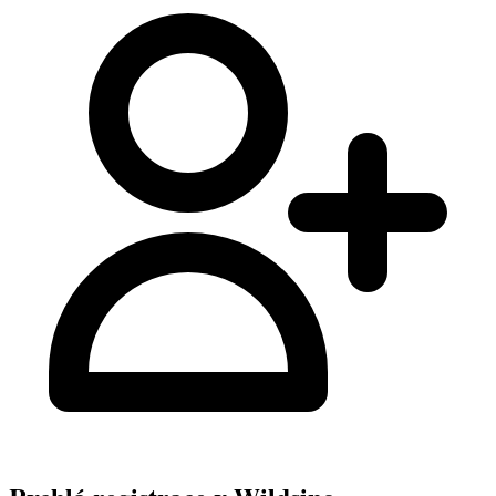
Rychlá registrace v Wildsino