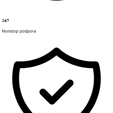
24/7
Nonstop podpora